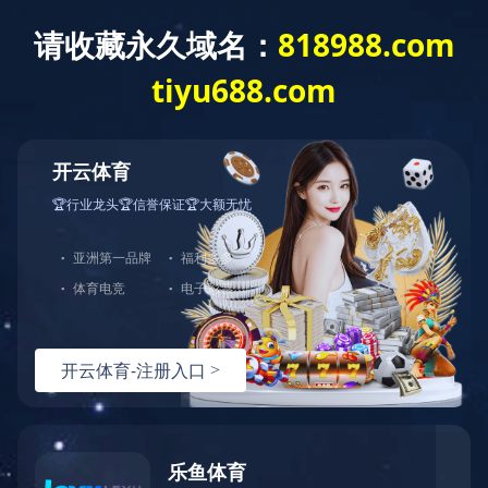
米兰app网站官网
产
产品中心
首页
>
产品中心
>
酱腌
Product Center