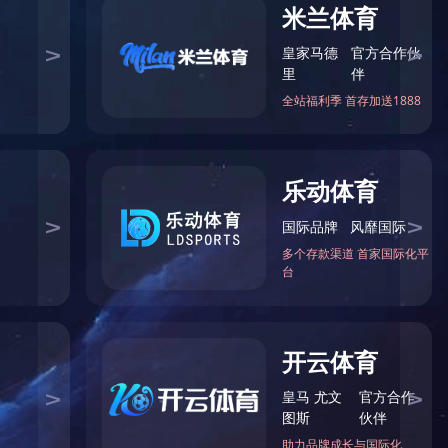
生产线
美机构简单，物料均匀连续进出，速度变频可调，温度采
温度可调、水位自动可控，使用安全、卫生方便、节能环
温，广泛适用于辣椒、黄豆等多种物料的煮制。