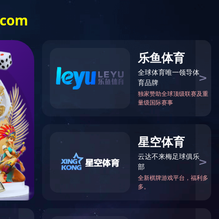
服务热线:
英文
们
028-82612998