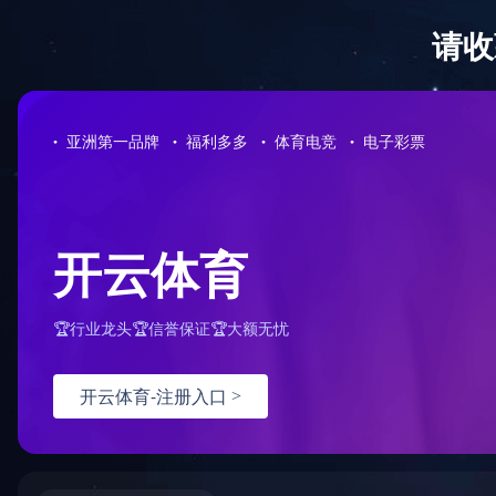
米兰app网站官网
米兰app网站官网
首页
>
米兰
Entering the sea