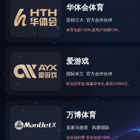
公司简介
公司文化
公司宣传
荣誉资质
宣传页面